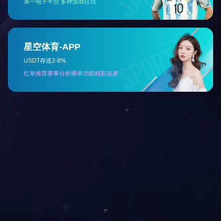
福建米兰体育app官网入口-米兰（中国） 建材
有限公司祝您国庆节快乐~
2024-09-21
1
2
3
4
5
...
9
>
扫一扫关注我们
联系方式
服务热线：
4
00-8888-417
公司
网址：
masonthomasbooks.com
地址：福建省福州市仓山区建新镇台屿路198号华威商贸中心一
办公
期7#楼8层17商务
底部导航