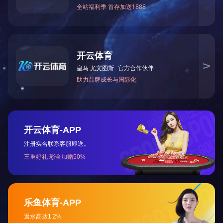
2013年5月获得质量服务信誉3A企业称号
2015年1月为了更好的提升服务引入400专线
扫一扫关注我们
联系方式
服务热线：
4
00-8888-417
公司
网址：
masonthomasbooks.com
地址：福建省福州市仓山区建新镇台屿路198号华威商贸中心一
办公
期7#楼8层17商务
底部导航
网站米兰体育app官网入口-米兰（中国）