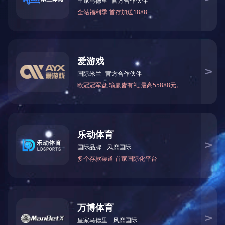
关于我们
米兰体育app官网入口
企业荣誉
发展历程
销售网络
全国服务热线
400-8888-888
2011年5月公司筹备
2012年1月公司成立
2012年5月通过TS16949：2002质量运行体系认证
2012年6月产品全国大面积招商并得到业内人士的好评
2013年1月获得中国品牌称号