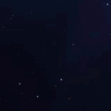
联系方式
服务热线：
4
00-8888-417
公司
网址：
masonthomasbooks.com
地址：福建省福州市仓山区建新镇台屿路198号华威商贸中心一期7
底部导航
网站米兰体育app官网入口-米兰（中国）
产品中心
米兰体育app官网入口
工程案例
关于我们
米兰体育app官网入口-米兰（中国） 防水系列
联系我们
+
微信号：
WANGYUNHUA