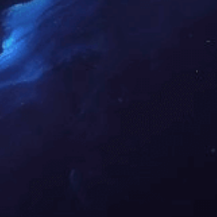
：在施工前，需要确保施工表面干燥、清洁，并清除杂物和灰尘。