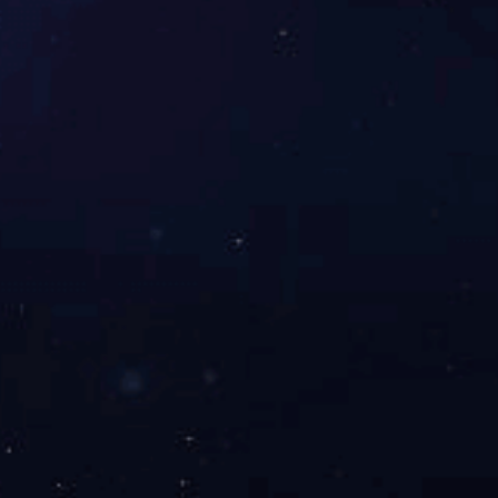
办公
#楼8层17商务