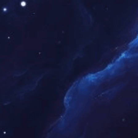
料之间的缝隙。以下是接缝王的施工方法介绍： 1. 准备工作
净。