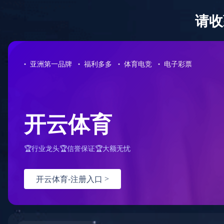
米兰体育app官网入口
您好，欢迎光临米兰体育app官网入口-米兰（中国） 官方网站
防水，防裂，防脱落基材的研发、制造与
全国服务热线：
400-8888-417
米兰体育app官网入口-米兰（中国）
米兰体育app官网入口-米兰（中国） 系列
防水
防脱落
防开裂
基彩大师系列
防水
防脱落
防开裂
米兰体育app官网入口