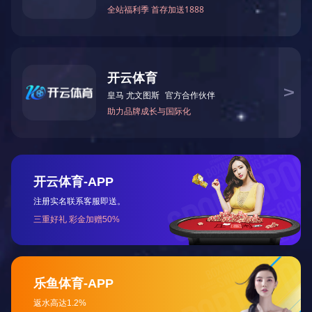
来源：
Chinese website
| 发布时间：2023年07月17日
接缝王
是一种常用的填缝材料，用于填充墙面、地
面等材料之间的缝隙。以下是接缝王的施工方法介绍：
1. 准备工作：在施工前，需要确保施工表面干燥、
清洁，并清除杂物和灰尘。如果有需要，可以使用刮刀
或刷子将旧的填缝材料清除干净。
2. 混合接缝王：将接缝王的A组分和B组分按照一
定的比例混合均匀。注意，不同的接缝王可能有不同的