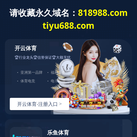
米兰体育app官网入口
您好，欢迎光临米兰体育app官网入口-米兰（中国） 官方网
站！
防水，防裂，防脱落基材的研发、制造与
销售
全国服务热线：
400-8888-417
米兰体育app官网入口-米兰（中国）
米兰体育app官网入口-米兰（中国） 系列
防水
防脱落
防开裂
基彩大师系列
防水