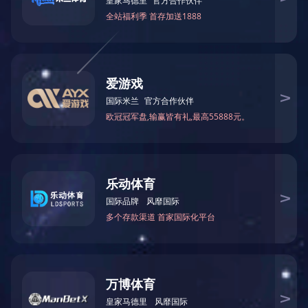
行业动态
最新资讯
全国服务热线
400-8888-888
推荐新闻
福建米兰体育app官网入口-米兰（中国） 建材有限公司
2025春节放假通知
福建米兰体育app官网入口-米兰（中国） 建材有限公司
2025元旦放假通知
福建米兰体育app官网入口-米兰（中国） 建材有限公司
祝您国庆节快乐~
福建米兰体育app官网入口-米兰（中国） 建材有限公司
祝您2024中秋节快乐~
福建米兰体育app官网入口-米兰（中国） 建材有限公司
2024端午节放假通知
有关接缝王施工方法介绍