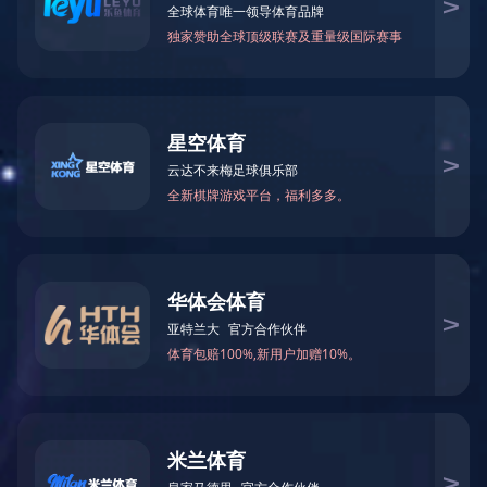
防脱落
防开裂
米兰体育app官网入口
公司动态
行业动态
最新资讯
工程案例
关于我们
公司简介
米兰体育app官网入口
企业荣誉
发展历程
销售网络
荣誉资质
联系我们
当前位置
：
米兰体育app官网入口-米兰（中国）
>
信息动态
> 行业动态
返回
新闻导航
公司动态