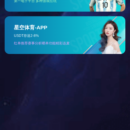
合，达到更好的美观效果。
5. 清理：在填缝材料完全干燥之后，使用湿布或湿
海绵清理多余的填缝材料，确保表面整洁。
需要注意的是，不同的接缝王可能有不同的施工方
法和注意事项，建议在施工前仔细阅读产品说明，并按
照厂家的建议进行操作。此外，施工过程中要注意个人
防护，避免接触皮肤和眼睛，如有需要，可以佩戴手套
和护目镜等防护用具。
上一条:
封固胶的用途及功能介绍
下一条:
防水涂料施工常见
通病的处理方法