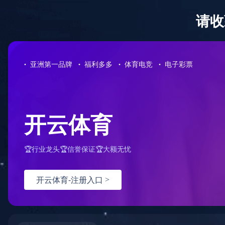
米兰体育app官网入口
您好，欢迎光临米兰体育app官网入口-米兰（中国） 官方网站
防水，防裂，防脱落基材的研发、制造与
全国服务热线：
400-8888-417
米兰体育app官网入口-米兰（中国）
米兰体育app官网入口-米兰（中国） 系列
防水
防脱落
防开裂
基彩大师系列
防水
防脱落
防开裂
米兰体育app官网入口