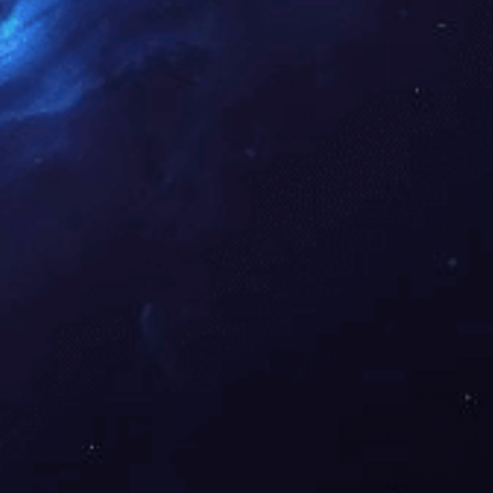
（此内容由
masonthomasbooks.com
提供）