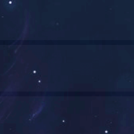
兰体育app官网入口-米兰（中国） 系列
>
防脱落
返回