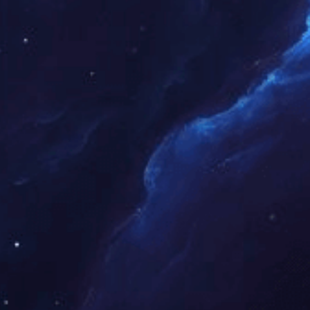
米兰体育app官网入口-米兰（中国） 干挂胶
中国） 封固胶