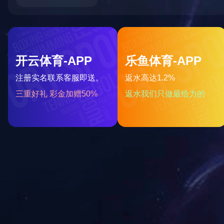
防水
防脱落
防开裂
工程案例
全国服务热线
400-8888-888
推荐新闻
福建米兰体育app官网入口-米兰（中国） 建材有限公司2
福建米兰体育app官网入口-米兰（中国） 建材有限公司2
福建米兰体育app官网入口-米兰（中国） 建材有限公司
福建米兰体育app官网入口-米兰（中国） 建材有限公司祝您
福建米兰体育app官网入口-米兰（中国） 建材有限公司2
米兰体育app官网入口-米兰（中国） 干挂