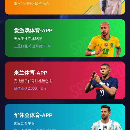
福州万达广场
TIME: 2023-07-26
防开裂
铁布衫
线槽宝
抗裂胶
抗裂基布