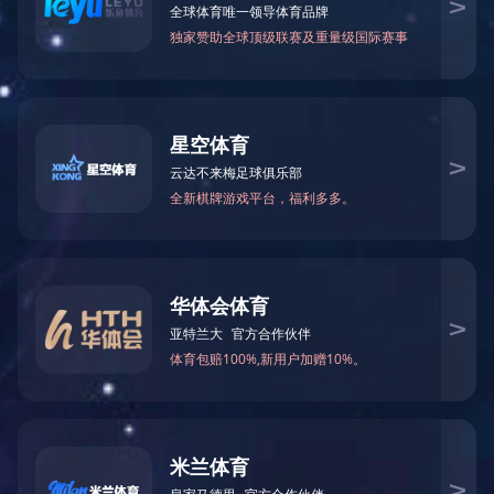
防脱落
防开裂
米兰体育app官网入口
公司动态
行业动态
最新资讯
工程案例
关于我们
公司简介
米兰体育app官网入口
企业荣誉
发展历程
销售网络
荣誉资质
联系我们
当前位置
：
米兰体育app官网入口-米兰（中国）
>
产品中心
>
米兰体育app官网入口-米兰（中国） 系列
>
防开裂
返回
产品导航
米兰体育app官网入口-米兰（中国） 系列