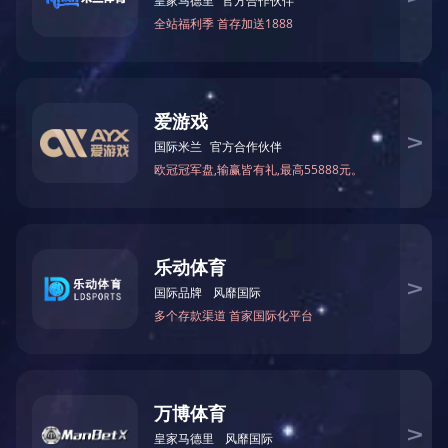
防水
防脱落
防开裂
基彩大师系列
防水
防脱落
防开裂
工程案例
全国服务热线
400-8888-888
推荐新闻
福建米兰体育app官网入口-米兰（中国） 建材有限公司
2025春节放假通知
福建米兰体育app官网入口-米兰（中国） 建材有限公司
2025元旦放假通知
福建米兰体育app官网入口-米兰（中国） 建材有限公司
祝您国庆节快乐~