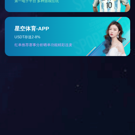
抗碱王
金刚钻
<
1
2
3
>
扫一扫关注我们
联系方式
服务热线：
4
00-8888-417
公司
网址：
masonthomasbooks.com
地址：福建省福州市仓山区建新镇台屿路198号华威商贸中心一
办公
期7#楼8层17商务